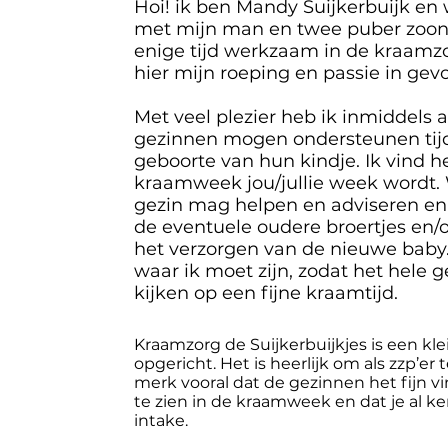
Hoi! ik ben Mandy Suijkerbuijk en 
met mijn man en twee puber zoons.
enige tijd werkzaam in de kraamzo
hier mijn roeping en passie in gev
Met veel plezier heb ik inmiddels a
gezinnen mogen ondersteunen tij
geboorte van hun kindje. Ik vind h
kraamweek jou/jullie week wordt. W
gezin mag helpen en adviseren en 
de eventuele oudere broertjes en/of
het verzorgen van de nieuwe baby.
waar ik moet zijn, zodat het hele 
kijken op een fijne kraamtijd.
Kraamzorg de Suijkerbuijkjes is een klein
opgericht. Het is heerlijk om als zzp’er
merk vooral dat de gezinnen het fijn 
te zien in de kraamweek en dat je al k
intake.