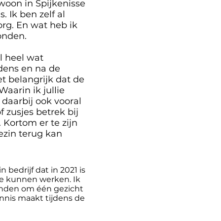
woon in Spijkenisse
 Ik ben zelf al
rg. En wat heb ik
onden.
l heel wat
dens en na de
et belangrijk dat de
aarin ik jullie
daarbij ook vooral
 zusjes betrek bij
 Kortom er te zijn
gezin terug kan
 bedrijf dat in 2021 is
 te kunnen werken. Ik
vinden om één gezicht
ennis maakt tijdens de