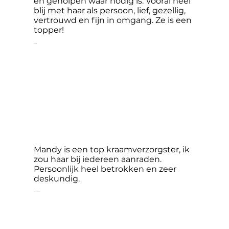
en geholpen waar nodig is. Vooral heel
blij met haar als persoon, lief, gezellig,
vertrouwd en fijn in omgang. Ze is een
topper!
Selena
Mandy is een top kraamverzorgster, ik
zou haar bij iedereen aanraden.
Persoonlijk heel betrokken en zeer
deskundig.
Denise Soeterboek